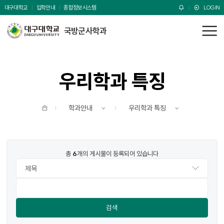
주메뉴 바로가기
본문 바로가기
대구대학교
입학안내
종합정보시스템
LOGIN
국방군사학과
전
체
메
뉴
우리학과 특징
홈
학과안내
우리학과 특징
번호
제목
작성자
작성일
조회수
파일
총
6
개의 게시물이 등록되어 있습니다
검색